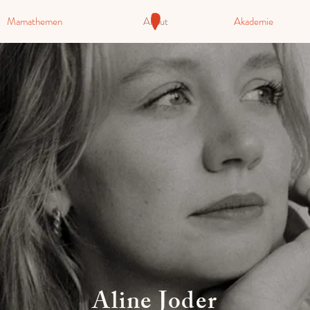
Mamathemen
About
Akademie
Aline Joder