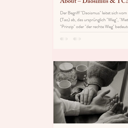
About – Daosimus & T
Der Begriff "Daoismus" leitet sich vo
(Tao) ab, das ursprünglich "Weg", "Me
"Prinzip" oder "der rechte Weg" bedeut