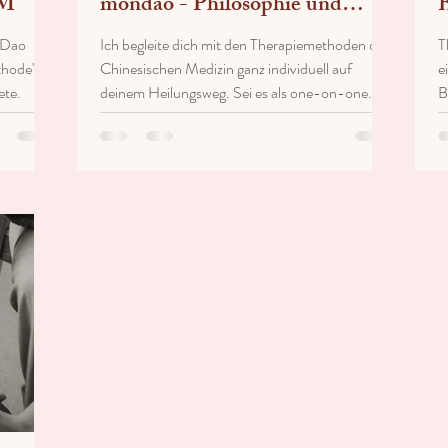
CM
mondao - Philosophie und
B
Denkweise
m Dao
Ich begleite dich mit den Therapiemethoden der
T
thode",
Chinesischen Medizin ganz individuell auf
e
ete.
deinem Heilungsweg. Sei es als one-on-one...
B
M