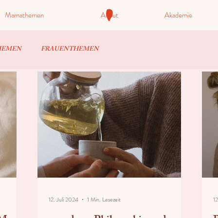
Mamathemen
About
Akademie
HEMEN
FRAUENTHEMEN
12. Juli 2024
1 Min. Lesezeit
12