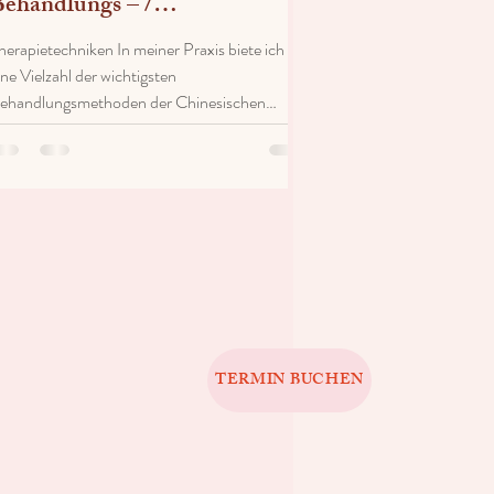
ehandlungs – /
Therapiemethoden
herapietechniken In meiner Praxis biete ich
ine Vielzahl der wichtigsten
ehandlungsmethoden der Chinesischen
edizin an. So kann ich...
TERMIN BUCHEN