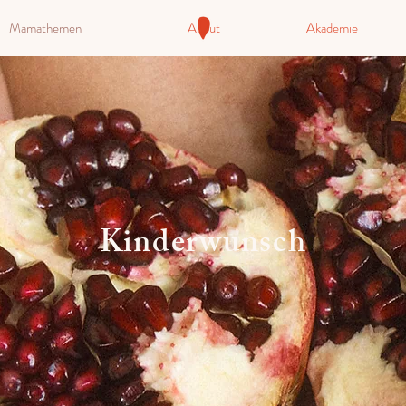
Mamathemen
About
Akademie
Kinderwunsch