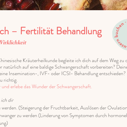
h – Fertilität Behandlung
rklichkeit
inesische Kräuterheilkunde begleite ich dich auf dem Weg zu
r natürlich auf eine baldige Schwangerschaft vorbereiten? Deine 
 eine Insemination-, IVF- oder ICSI- Behandlung entschieden?
u richtig.
r und erlebe das Wunder der Schwangerschaft.
 ich dir
u werden. (Steigerung der Fruchtbarkeit, Auslösen der Ovulatio
chwanger zu werden (Linderung von Symptomen durch hormonelle
ung)