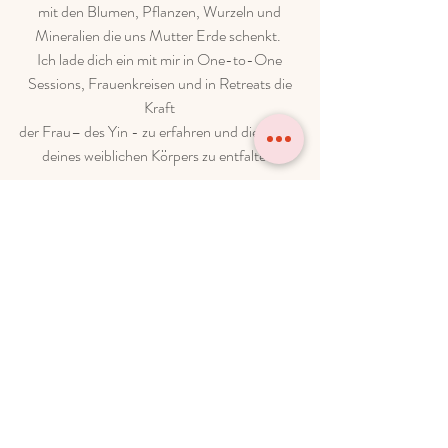
mit den Blumen, Pflanzen, Wurzeln und
Mineralien die uns Mutter Erde schenkt.
Ich lade dich ein mit mir in One-to-One
Sessions, Frauenkreisen und in Retreats die
Kraft
der Frau– des Yin - zu erfahren und die Magie
deines weiblichen Körpers zu entfalten.
Das Herz – Die Schwester
Das Herz schafft die Verbindung zwischen
Wissenschaft – dem Kopf und
Tradition/Magie - dem Uterus.
Der Weg des Herzens ist Mitgefühl. Ich freue
mich darauf mit dir zu lachen und zu weinen.
Dich zu begleiten und anzustecken mit meiner